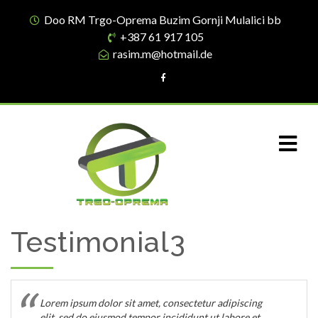
Doo RM Trgo-Oprema Buzim Gornji Mulalici bb
+387 61 917 105
rasim.m@hotmail.de
Testimonial3
Lorem ipsum dolor sit amet, consectetur adipiscing
elit, sed do eiusmod tempor incididunt ut labore et