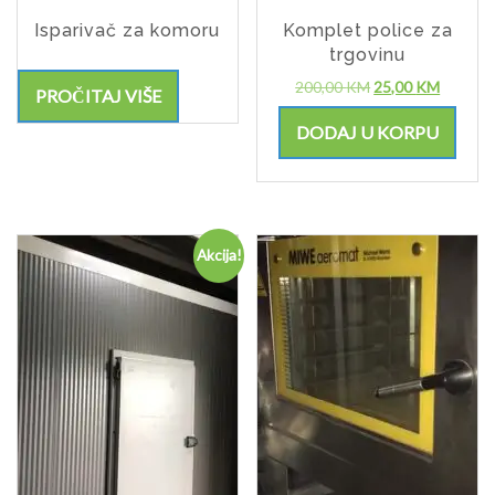
Isparivač za komoru
Komplet police za
trgovinu
200,00
KM
25,00
KM
PROČITAJ VIŠE
DODAJ U KORPU
Akcija!