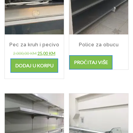
Pec za kruh i pecivo
Police za obucu
2.000,00
KM
25,00
KM
PROČITAJ VIŠE
DODAJ U KORPU