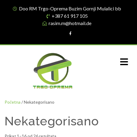
Doo RM Trgo-Oprema Buzim Gornji Mulalici bb
+387 61 917 105
rasim.m@hotmail.de
Početna
/ Nekategorisano
Nekategorisano
Prikaz 1–16 od 26 rezultata