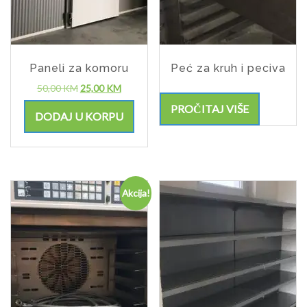
Paneli za komoru
Peć za kruh i peciva
50,00
KM
25,00
KM
PROČITAJ VIŠE
DODAJ U KORPU
Akcija!