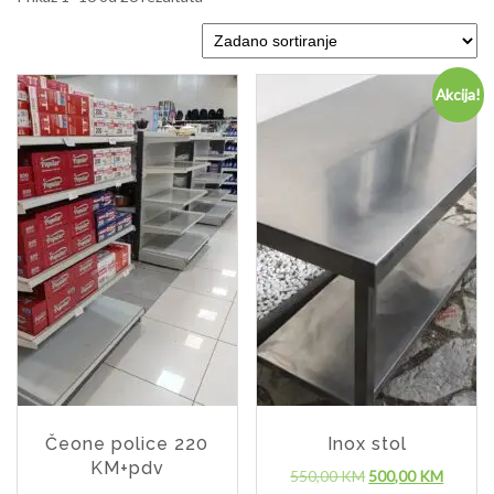
Akcija!
Čeone police 220
Inox stol
KM+pdv
550,00
KM
500,00
KM