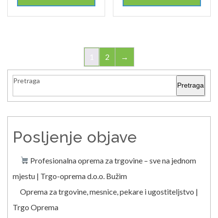
1
2
→
Pretraga
Pretraga
Posljenje objave
Profesionalna oprema za trgovine – sve na jednom
mjestu | Trgo-oprema d.o.o. Bužim
Oprema za trgovine, mesnice, pekare i ugostiteljstvo |
Trgo Oprema