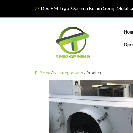
Doo RM Trgo-Oprema Buzim Gornji Mulalici
Hom
Opre
Početna
/
Nekategorisano
/ Product