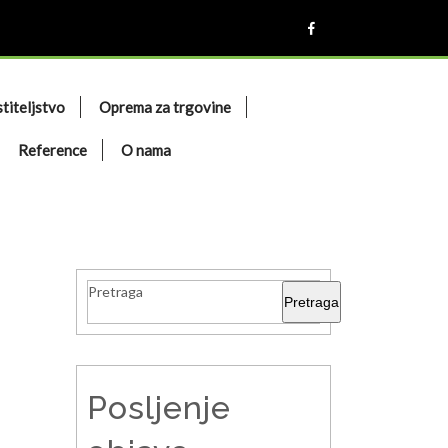
titeljstvo
Oprema za trgovine
Reference
O nama
Pretraga
Pretraga
Posljenje