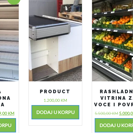
A
PRODUCT
RASHLAD
DNA
VITRINA 
1.200,00
KM
NA
VOCE I POV
DODAJ U KORPU
9,00
KM
5.500,00
KM
5.000,
ORPU
DODAJ U KOR