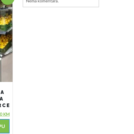
Nema komentara.
NA
ZA
RCE
00
KM
PU