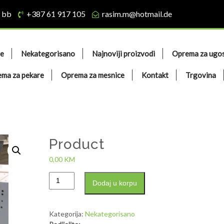
 bb
+387 61 917 105
rasim.m@hotmail.de
e
Nekategorisano
Najnoviji proizvodi
Oprema za ugos
ma za pekare
Oprema za mesnice
Kontakt
Trgovina
Product
0,00
KM
Dodaj u korpu
Kategorija:
Nekategorisano