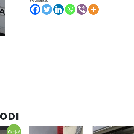
Podijelite:
ODI
Akcija!