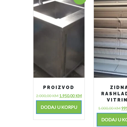
PROIZVOD
ZIDN
RASHLA
2.000,00
KM
1.950,00
KM
VITRI
DODAJ U KORPU
1.000,00
KM
99
DODAJ U K