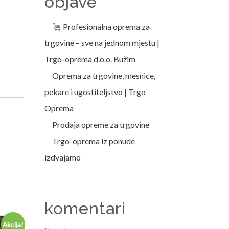
objave
Profesionalna oprema za
trgovine – sve na jednom mjestu |
Trgo-oprema d.o.o. Bužim
Oprema za trgovine, mesnice,
pekare i ugostiteljstvo | Trgo
Oprema
Prodaja opreme za trgovine
Trgo-oprema iz ponude
izdvajamo
komentari
Akcija!