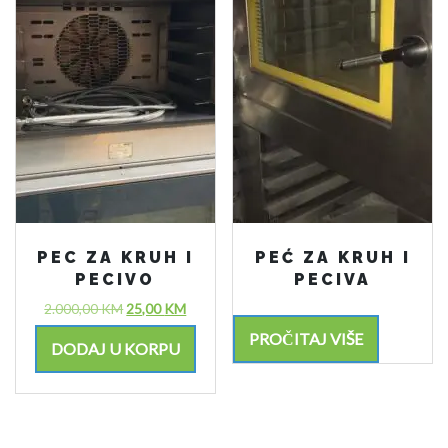
PEC ZA KRUH I
PEĆ ZA KRUH I
PECIVO
PECIVA
2.000,00
KM
25,00
KM
PROČITAJ VIŠE
DODAJ U KORPU