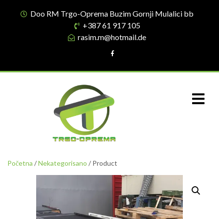
Doo RM Trgo-Oprema Buzim Gornji Mulalici bb
+387 61 917 105
rasim.m@hotmail.de
Početna
/
Nekategorisano
/ Product