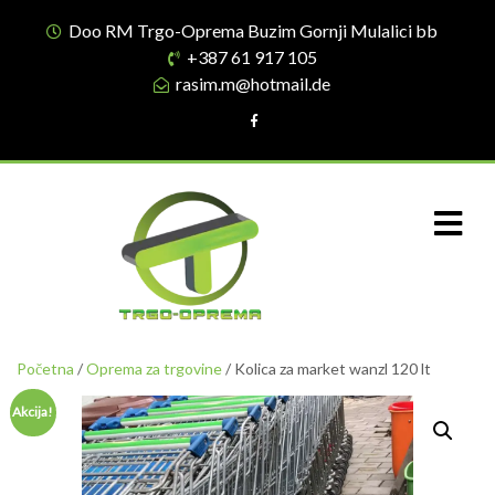
Doo RM Trgo-Oprema Buzim Gornji Mulalici bb
+387 61 917 105
rasim.m@hotmail.de
Početna
/
Oprema za trgovine
/ Kolica za market wanzl 120 lt
Akcija!