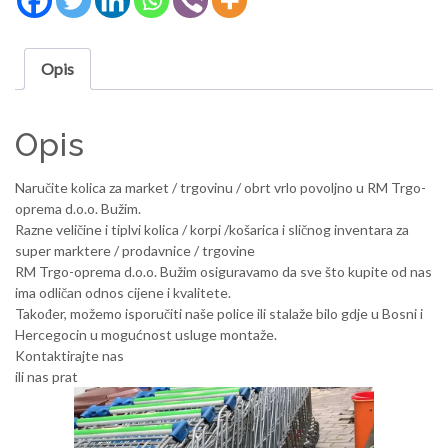
Opis
Opis
Naručite kolica za market / trgovinu / obrt vrlo povoljno u RM Trgo-
oprema d.o.o. Bužim.
Razne veličine i tiplvi kolica / korpi /košarica i sličnog inventara za
super marktere / prodavnice / trgovine
RM Trgo-oprema d.o.o. Bužim osiguravamo da sve što kupite od nas
ima odličan odnos cijene i kvalitete.
Također, možemo isporučiti naše police ili stalaže bilo gdje u Bosni i
Hercegocin u mogućnost usluge montaže.
Kontaktirajte nas
ili nas prat