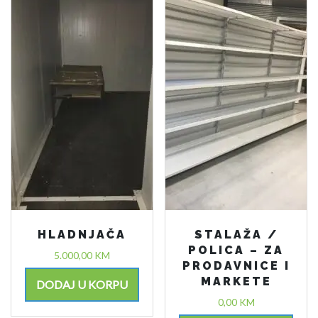
HLADNJAČA
STALAŽA /
POLICA – ZA
5.000,00
KM
PRODAVNICE I
MARKETE
DODAJ U KORPU
0,00
KM