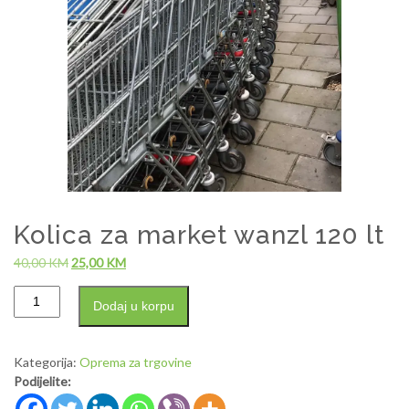
Kolica za market wanzl 120 lt
40,00
KM
25,00
KM
Dodaj u korpu
Kategorija:
Oprema za trgovine
Podijelite: