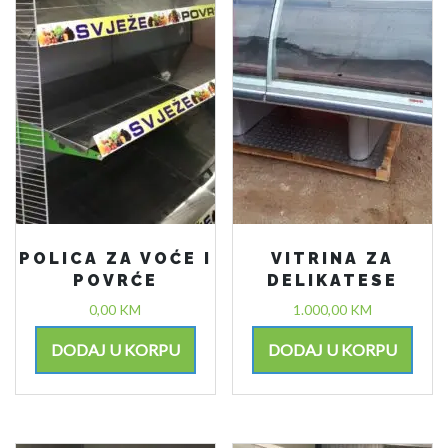
POLICA ZA VOĆE I
VITRINA ZA
POVRĆE
DELIKATESE
0,00
KM
1.000,00
KM
DODAJ U KORPU
DODAJ U KORPU